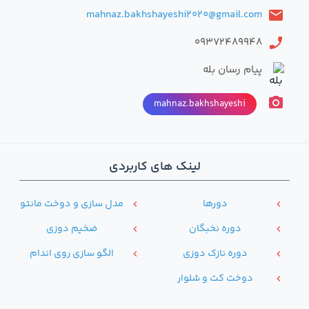
mahnaz.bakhshayeshi2020@gmail.com
email
09372489948
phone
پیام رسان بله
photo_camera
mahnaz.bakhshayeshi
لینک های کاربردی
دور‌ها
مدل سازی و دوخت مانتو
chevron_left
chevron_left
دوره نخبگان
ضخیم دوزی
chevron_left
chevron_left
دوره نازک دوزی
الگو سازی روی اندام
chevron_left
chevron_left
دوخت کت و شلوار
chevron_left