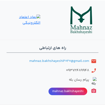
راه های ارتباطی
mahnaz.bakhshayeshi2020@gmail.com
email
09372489948
phone
پیام رسان بله
photo_camera
mahnaz.bakhshayeshi