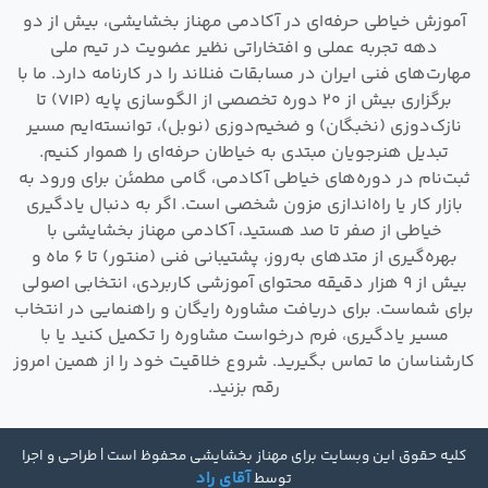
آموزش خیاطی حرفه‌ای در آکادمی مهناز بخشایشی، بیش از دو
دهه تجربه عملی و افتخاراتی نظیر عضویت در تیم ملی
مهارت‌های فنی ایران در مسابقات فنلاند را در کارنامه دارد. ما با
برگزاری بیش از ۲۰ دوره تخصصی از الگوسازی پایه (VIP) تا
نازک‌دوزی (نخبگان) و ضخیم‌دوزی (نوبل)، توانسته‌ایم مسیر
تبدیل هنرجویان مبتدی به خیاطان حرفه‌ای را هموار کنیم.
ثبت‌نام در دوره‌های خیاطی آکادمی، گامی مطمئن برای ورود به
بازار کار یا راه‌اندازی مزون شخصی است. اگر به دنبال یادگیری
خیاطی از صفر تا صد هستید، آکادمی مهناز بخشایشی با
بهره‌گیری از متدهای به‌روز، پشتیبانی فنی (منتور) تا ۶ ماه و
بیش از ۹ هزار دقیقه محتوای آموزشی کاربردی، انتخابی اصولی
برای شماست. برای دریافت مشاوره رایگان و راهنمایی در انتخاب
مسیر یادگیری، فرم درخواست مشاوره را تکمیل کنید یا با
کارشناسان ما تماس بگیرید. شروع خلاقیت خود را از همین امروز
رقم بزنید.
کلیه حقوق این وبسایت برای مهناز بخشایشی محفوظ است | طراحی و اجرا
آقای راد
توسط