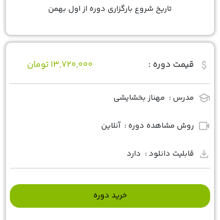
تاریخ شروع بارگزاری دوره از اول بهمن
attach_money
قیمت دوره :
13,720,000 تومان
school
مدرس :
مهناز بخشایشی
videocam
روش مشاهده دوره :
آنلاین
download
قابلیت دانلود :
دارد
خرید دوره