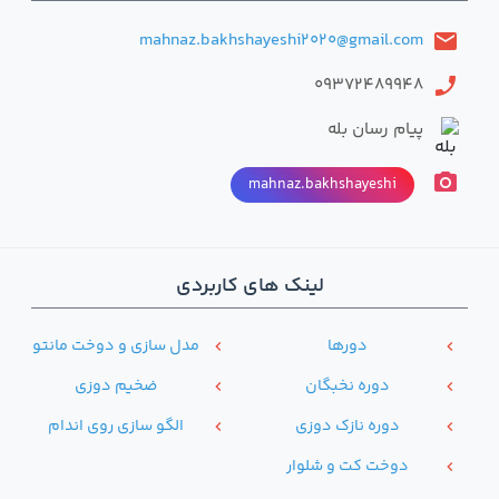
mahnaz.bakhshayeshi2020@gmail.com
email
09372489948
phone
پیام رسان بله
photo_camera
mahnaz.bakhshayeshi
لینک های کاربردی
دور‌ها
مدل سازی و دوخت مانتو
chevron_left
chevron_left
دوره نخبگان
ضخیم دوزی
chevron_left
chevron_left
دوره نازک دوزی
الگو سازی روی اندام
chevron_left
chevron_left
دوخت کت و شلوار
chevron_left