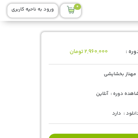
0
ورود به ناحیه کاربری
ره :
2,960,000 تومان
مهناز بخشایشی
هده دوره :
آنلاین
انلود :
دارد