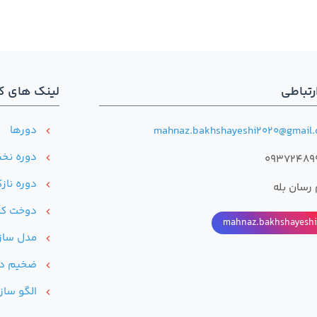
رتباطی
لینک های کا
دور‌ها
mahnaz.bakhshayeshi2020@gmail
chevron_left
دوره نخب
09372489
chevron_left
دوره ناز
chevron_left
 رسان بله
دوخت کت
chevron_left
mahnaz.bakhshayeshi
مدل ساز
chevron_left
ضخیم د
chevron_left
الگو ساز
chevron_left