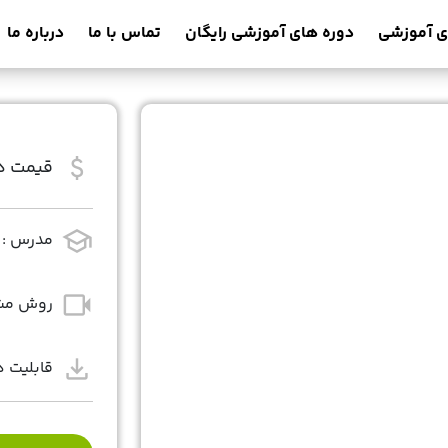
ی آموزشی
دوره های آموزشی رایگان
تماس با ما
درباره ما
attach_money
قیمت دو
school
مدرس :
videocam
روش مشا
download
قابلیت د