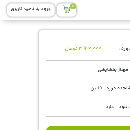
0
ورود به ناحیه کاربری
ره :
3,920,000 تومان
مهناز بخشایشی
هده دوره :
آنلاین
انلود :
دارد