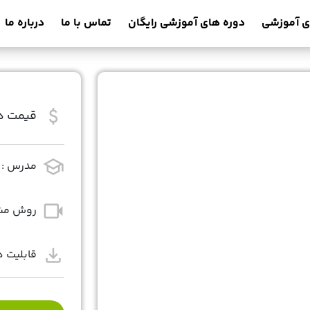
ی آموزشی
دوره های آموزشی رایگان
تماس با ما
درباره ما
attach_money
قیمت دو
school
مدرس :
videocam
روش مشا
download
قابلیت د