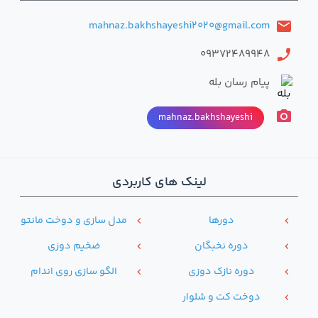
mahnaz.bakhshayeshi2020@gmail.com
email
09372489948
phone
پیام رسان بله
photo_camera
mahnaz.bakhshayeshi
لینک های کاربردی
دور‌ها
مدل سازی و دوخت مانتو
chevron_left
chevron_left
دوره نخبگان
ضخیم دوزی
chevron_left
chevron_left
دوره نازک دوزی
الگو سازی روی اندام
chevron_left
chevron_left
دوخت کت و شلوار
chevron_left