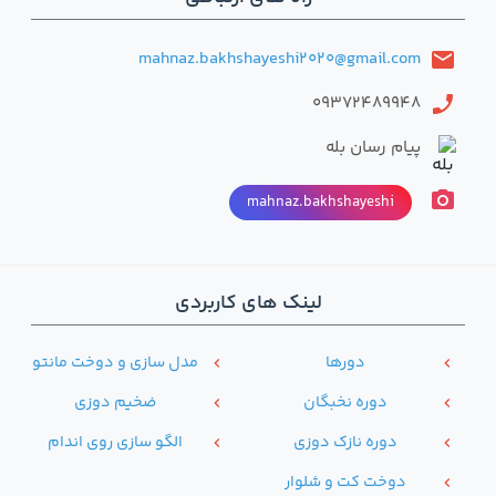
mahnaz.bakhshayeshi2020@gmail.com
email
09372489948
phone
پیام رسان بله
photo_camera
mahnaz.bakhshayeshi
لینک های کاربردی
دور‌ها
مدل سازی و دوخت مانتو
chevron_left
chevron_left
دوره نخبگان
ضخیم دوزی
chevron_left
chevron_left
دوره نازک دوزی
الگو سازی روی اندام
chevron_left
chevron_left
دوخت کت و شلوار
chevron_left