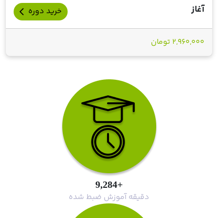
آغاز
خرید دوره
arrow_back_ios
2,960,000 تومان
+9,284
دقیقه آموزش ضبط شده